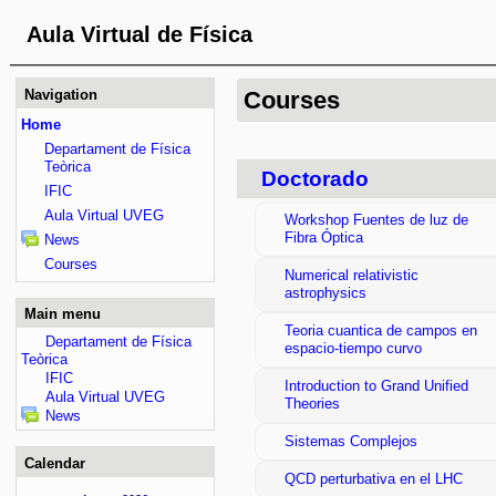
Aula Virtual de Física
Navigation
Courses
Home
Departament de Física
Teòrica
Doctorado
IFIC
Aula Virtual UVEG
Workshop Fuentes de luz de
Fibra Óptica
News
Courses
Numerical relativistic
astrophysics
Main menu
Teoria cuantica de campos en
Departament de Física
espacio-tiempo curvo
Teòrica
IFIC
Introduction to Grand Unified
Aula Virtual UVEG
Theories
News
Sistemas Complejos
Calendar
QCD perturbativa en el LHC