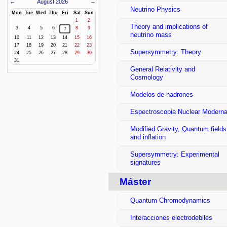
←
August 2026
→
Neutrino Physics
Mon
Tue
Wed
Thu
Fri
Sat
Sun
1
2
Theory and implications of
3
4
5
6
8
9
7
neutrino mass
10
11
12
13
14
15
16
17
18
19
20
21
22
23
Supersymmetry: Theory
24
25
26
27
28
29
30
31
General Relativity and
Cosmology
Modelos de hadrones
Espectroscopia Nuclear Modern
Modified Gravity, Quantum fields
and inflation
Supersymmetry: Experimental
signatures
Máster
Quantum Chromodynamics
Interacciones electrodebiles