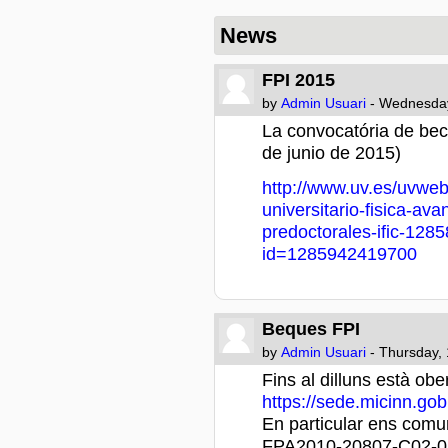
News
FPI 2015
by
Admin Usuari
- Wednesday
La convocatória de bec
de junio de 2015)
http://www.uv.es/uvweb
universitario-fisica-ava
predoctorales-ific-12
id=1285942419700
Beques FPI
by
Admin Usuari
- Thursday,
Fins al dilluns està ob
https://sede.micinn.gob
En particular ens comu
FPA2010-20807-C02-01 